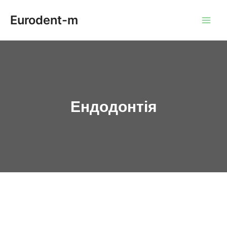
Перейти
Main
Eurodent-m
до
Men
вмісту
Ендодонтія