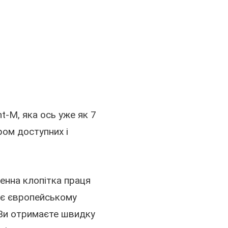
t-M, яка ось уже як 7
ром доступних і
денна клопітка праця
ає європейському
, Ви отримаєте швидку