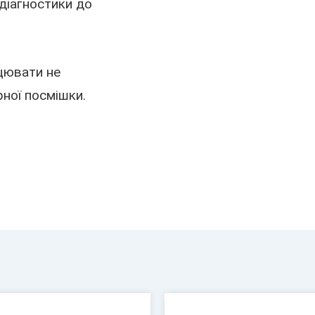
 діагностики до
ацювати не
рної посмішки.