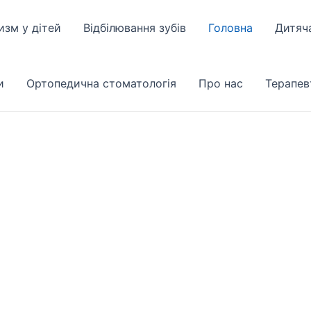
изм у дітей
Відбілювання зубів
Головна
Дитяч
и
Ортопедична стоматологія
Про нас
Терапев