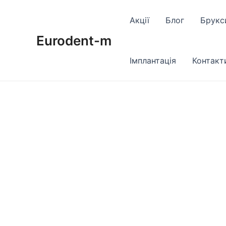
Перейти
до
Акції
Блог
Брукс
вмісту
Eurodent-m
Імплантація
Контакт